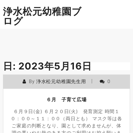
Skip
浄水松元幼稚園ブ
to
content
ログ
日:
2023年5月16日
By
浄水松元幼稚園先生用
0
６月 子育て広場
６月９日(金) ６月２０日(火) 発育測定 時間１
０：００～１１：００（両日とも） マスク等は各
ご家庭の判断となり、園として求めませんが、体
調の悪いやお熱のある方のご利用はお控え願いま