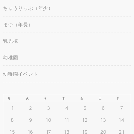
ちゅうりっぷ（年少）
まつ（年長）
乳児棟
幼稚園
幼稚園イベント
月
火
水
木
金
土
日
1
2
3
4
5
6
7
8
9
10
11
12
13
14
15
16
17
18
19
20
21