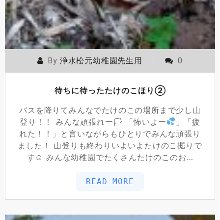
By
浄水松元幼稚園先生用
0
待ちに待ったたけのこほり②
バスを降りてみんなでたけのこの場所まで少し山
登り！！ みんな頑張れー🏳 「怖いよー
」「疲
れた！！」と言いながらもひとりでみんな頑張り
ました！ 山登りも終わりいよいよたけのこ掘りで
す☺ みんな幼稚園でたくさんたけのこのお…
READ MORE