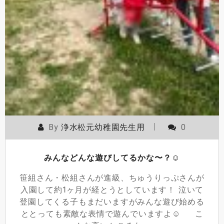
By
浄水松元幼稚園先生用
0
みんなどんな遊びしてるかな〜？☺
笹組さん・松組さんが進級、ちゅうりっぷさんが
入園して約1ヶ月が経とうとしています！ 泣いて
登園してくる子もまだいますがみんな遊び始める
ととっても素敵な表情で遊んでいますよ☺ こ