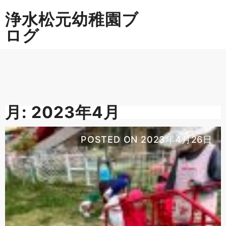
Skip
浄水松元幼稚園ブ
to
content
ログ
月:
2023年4月
POSTED ON
2023年4月26日