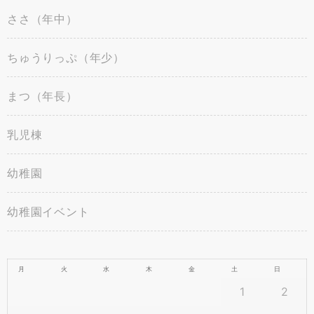
ささ（年中）
ちゅうりっぷ（年少）
まつ（年長）
乳児棟
幼稚園
幼稚園イベント
月
火
水
木
金
土
日
1
2