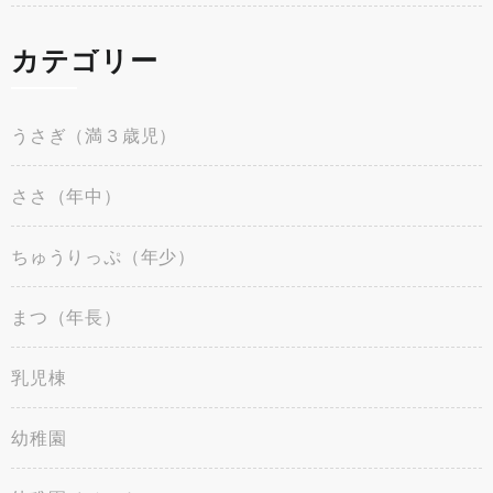
カテゴリー
うさぎ（満３歳児）
ささ（年中）
ちゅうりっぷ（年少）
まつ（年長）
乳児棟
幼稚園