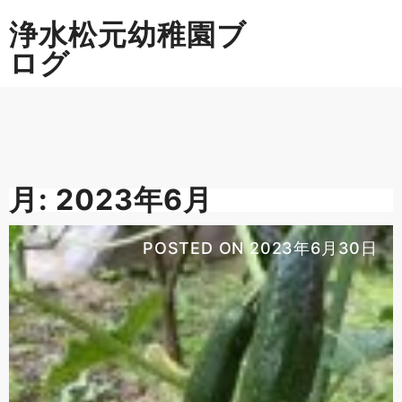
Skip
浄水松元幼稚園ブ
to
content
ログ
月:
2023年6月
POSTED ON
2023年6月30日