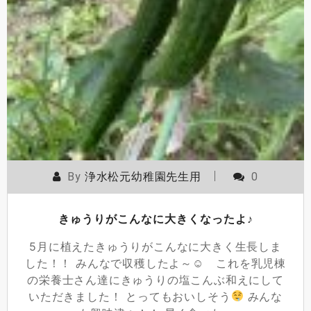
By
浄水松元幼稚園先生用
0
きゅうりがこんなに大きくなったよ♪
5月に植えたきゅうりがこんなに大きく生長しま
した！！ みんなで収穫したよ～☺ これを乳児棟
の栄養士さん達にきゅうりの塩こんぶ和えにして
いただきました！ とってもおいしそう
みんな