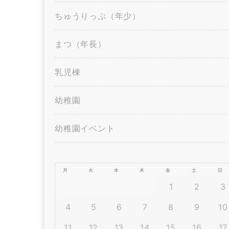
ちゅうりっぷ（年少）
まつ（年長）
乳児棟
幼稚園
幼稚園イベント
月
火
水
木
金
土
日
1
2
3
4
5
6
7
8
9
10
11
12
13
14
15
16
17