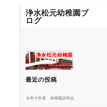
Skip
浄水松元幼稚園ブ
to
content
ログ
最近の投稿
令和９年度 幼稚園説明会