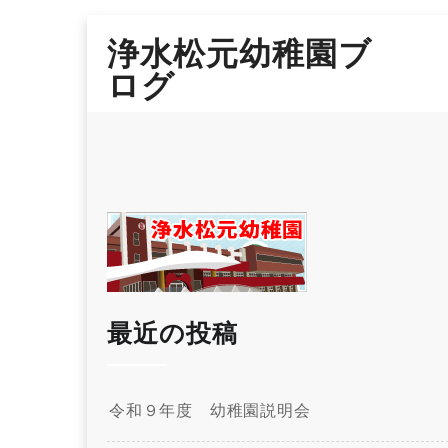
Skip
浄水松元幼稚園ブ
to
content
ログ
最近の投稿
令和９年度 幼稚園説明会