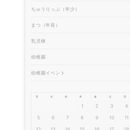
ちゅうりっぷ（年少）
まつ（年長）
乳児棟
幼稚園
幼稚園イベント
月
火
水
木
金
土
日
1
2
3
4
5
6
7
8
9
10
11
12
13
14
15
16
17
18