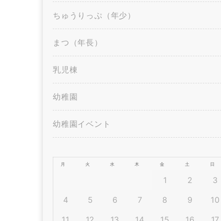
ちゅうりっぷ（年少）
まつ（年長）
乳児棟
幼稚園
幼稚園イベント
月
火
水
木
金
土
日
1
2
3
4
5
6
7
8
9
10
11
12
13
14
15
16
17