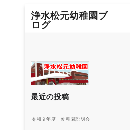
Skip
浄水松元幼稚園ブ
to
content
ログ
最近の投稿
令和９年度 幼稚園説明会