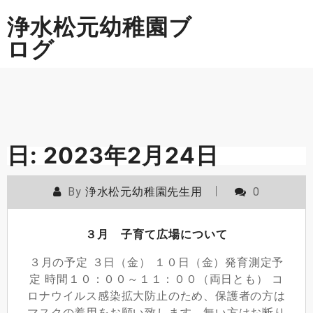
Skip
浄水松元幼稚園ブ
to
content
ログ
日:
2023年2月24日
By
浄水松元幼稚園先生用
0
３月 子育て広場について
３月の予定 ３日（金） １０日（金）発育測定予
定 時間１０：００～１１：００（両日とも） コ
ロナウイルス感染拡大防止のため、保護者の方は
マスクの着用をお願い致します。無い方はお断り