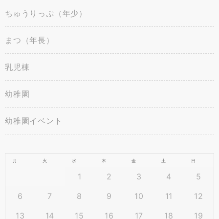
ちゅうりっぷ（年少）
まつ（年長）
乳児棟
幼稚園
幼稚園イベント
月
火
水
木
金
土
日
1
2
3
4
5
6
7
8
9
10
11
12
13
14
15
16
17
18
19