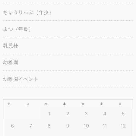
ちゅうりっぷ（年少）
まつ（年長）
乳児棟
幼稚園
幼稚園イベント
月
火
水
木
金
土
日
1
2
3
4
5
6
7
8
9
10
11
12