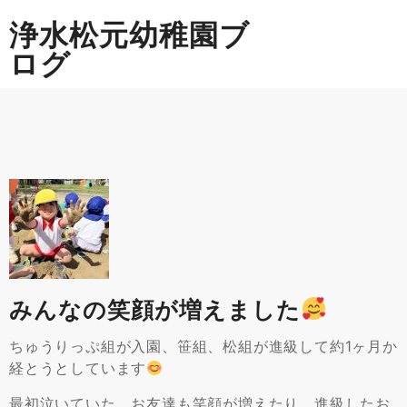
Skip
浄水松元幼稚園ブ
to
content
ログ
みんなの笑顔が増えました
ちゅうりっぷ組が入園、笹組、松組が進級して約1ヶ月か
経とうとしています
最初泣いていた、お友達も笑顔が増えたり、進級したお