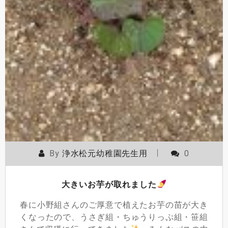
By
浄水松元幼稚園先生用
0
大きいお芋が取れました
春に小野組さんのご厚意で植えたお芋の苗が大き
くなったので、うさぎ組・ちゅうりっぷ組・笹組