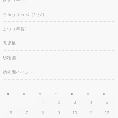
ちゅうりっぷ（年少）
まつ（年長）
乳児棟
幼稚園
幼稚園イベント
月
火
水
木
金
土
日
1
2
3
4
5
6
7
8
9
10
11
12